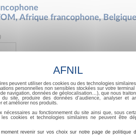
rancophone
OM, Afrique francophone, Belgiqu
)
-8052
ou
979-10-699
ou
979-10-415
, entrez le numéro IS
ires peuvent utiliser des cookies ou des technologies similaires
ations personnelles non sensibles stockées sur votre terminal (
'éditeur
de navigation, données de géolocalisation…), que nous traitons
e du site, produire des données d’audience, analyser et am
r et améliorer nos produits.
x nécessaires au fonctionnement du site ainsi que, sous certa
 les cookies et technologies similaires ne peuvent être dé
moment revenir sur vos choix sur notre page de politique de