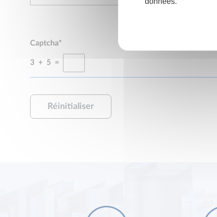
données.
Captcha*
3 + 5 =