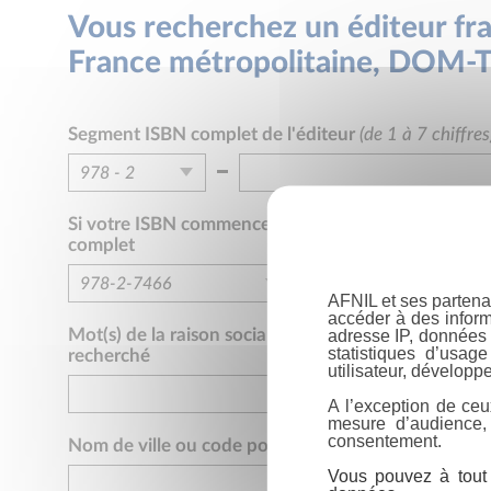
Vous recherchez un éditeur f
France métropolitaine, DOM-T
Segment ISBN complet de l'éditeur
(de 1 à 7 chiffres
978 - 2
978 - 2
978
Si votre ISBN commence par
978-2-7466
ou
978-2
complet
979 - 10
979
978-2-7466
AFNIL et ses partena
accéder à des inform
978-2-7466
978-2-7466
Mot(s) de la raison sociale ou marque éditoriale de l
adresse IP, données 
statistiques d’usag
recherché
978-2-8052
978-2-8052
utilisateur, développe
979-10-699
979-10-699
A l’exception de ceu
mesure d’audience,
consentement.
979-10-415
979-10-415
Nom de ville ou code postal
Vous pouvez à tout 