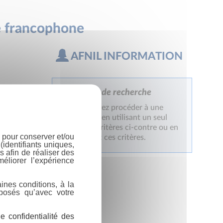
e francophone
AFNIL INFORMATION
Mode de recherche
BN
Vous pouvez procéder à une
recherche en utilisant un seul
des trois critères ci-contre ou en
 pour conserver et/ou
combinant ces critères.
identifiants uniques,
 afin de réaliser des
éliorer l’expérience
ines conditions, à la
posés qu’avec votre
 confidentialité des