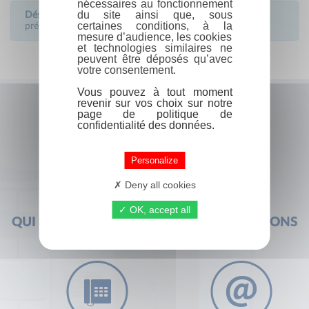
nécessaires au fonctionnement
du site ainsi que, sous
Désolé!
S'il vous plaît remplir le formulaire de la page
certaines conditions, à la
précédente
mesure d’audience, les cookies
et technologies similaires ne
peuvent être déposés qu’avec
votre consentement.
Vous pouvez à tout moment
revenir sur vos choix sur notre
page de politique de
confidentialité des données.
Personalize
Deny all cookies
OK, accept all
QUI SOMMES-NOUS ?
FOIRE AUX QUESTIONS