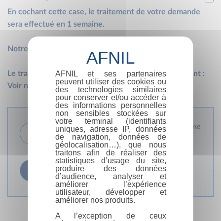
En cochant cette case, le traitement de votre demande
sera effectué en 1 semaine.
Notre délai de traitement normal est de 3 semaines.
Le traitement en urgence de cette demande est payant :
AFNIL et ses partenaires
peuvent utiliser des cookies ou
Voir notre tarification
.
des technologies similaires
pour conserver et/ou accéder à
des informations personnelles
non sensibles stockées sur
votre terminal (identifiants
Identification et coordonnées de l’organisme
uniques, adresse IP, données
1
demandeur
de navigation, données de
géolocalisation…), que nous
traitons afin de réaliser des
statistiques d’usage du site,
Récapitulatif et paiement
produire des données
2
d’audience, analyser et
améliorer l’expérience
utilisateur, développer et
améliorer nos produits.
A l’exception de ceux