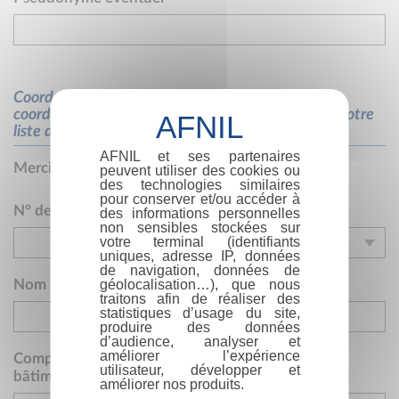
Coordonnées du particulier auto-édité (Ces
coordonnées nous permettront de vous adresser votre
liste d'ISBN)
AFNIL et ses partenaires
Merci de renseigner votre adresse complète
peuvent utiliser des cookies ou
des technologies similaires
pour conserver et/ou accéder à
N° de voie
Type de voie
des informations personnelles
non sensibles stockées sur
votre terminal (identifiants
Rue
uniques, adresse IP, données
de navigation, données de
Rue
géolocalisation…), que nous
Nom de la voie
Avenue
traitons afin de réaliser des
statistiques d’usage du site,
Boulevard
produire des données
d’audience, analyser et
Allée
améliorer l’expérience
Complément d'adresse (boîte postale, lieu-dit,
utilisateur, développer et
Place
bâtiment...)
améliorer nos produits.
Impasse