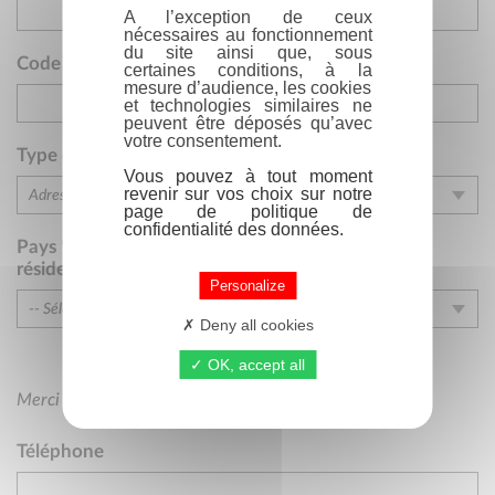
A l’exception de ceux
Square
nécessaires au fonctionnement
du site ainsi que, sous
Quai
Code postal *
Ville*
certaines conditions, à la
mesure d’audience, les cookies
Route
et technologies similaires ne
Chemin
peuvent être déposés qu’avec
votre consentement.
Sentier
Type d’adresse*
Vous pouvez à tout moment
Grande-rue
revenir sur vos choix sur notre
Adresse postale
page de politique de
Centre
confidentialité des données.
Adresse postale
Lieu-dit
Pays * (Si vous ne trouvez pas votre pays de
Bureau parisien
résidence...)
Passage
Personalize
Bureau
Rond-point
-- Sélectionner --
Direction générale
Deny all cookies
Cours
-- Sélectionner --
Siège social
OK, accept all
Cité
France métropolitaine
Siège administratif
Immeuble
Merci de renseigner au moins un n° de téléphone
Belgique francophone
Succursale
Bâtiment
Burundi (BI)
Secrétariat général
Téléphone
Lotissement
Comoros (KM)
Service commercial
Centre commercial