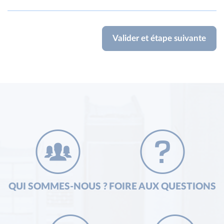
République du Congo (CG)
République Démocratique du Congo (CD)
Réunion (RE)
St. Barthélemy (BL)
St. Martin (MF)
St. Pierre and Miquelon (PM)
Sénégal (SN)
Tchad (TD)
Terres australes et antarctiques française (TF)
Togo (TG)
Wallis and Futuna (WF)
QUI SOMMES-NOUS ?
FOIRE AUX QUESTIONS