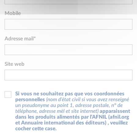
Corse
Service technique
Village
Côte d'Ivoire (CI)
Rédaction
Mobile
Quartier
Djibouti (DJ)
Service des publications
Résidence
Gabon (GA)
Service de presse
Zone d’activité
Guadeloupe (GP)
Service de publicité
Adresse mail*
Zone industrielle
Guinée (GN)
Service ISBN
Guyane française (GF)
Vente
Madagascar (MG)
Site web
Retours
Martinique (MQ)
Entrepôt
Mauritanie (MR)
Vente aux libraires
Mayotte (YT)
Vente par correspondance
Si vous ne souhaitez pas que vos coordonnées
Monaco (MC)
Direction
personnelles
(nom d’état civil si vous avez renseigné
Niger (NE)
un pseudonyme au point 1, adresse postale, n° de
Adresse en France
téléphone, adresse mèl et site internet)
apparaissent
Nouvelle-Calédonie (NC)
Adresse à l'étranger
dans les produits alimentés par l’AFNIL (afnil.org
Polynésie française (PF)
et Annuaire international des éditeurs) , veuillez
Comptoir de vente
cocher cette case.
République centrafricaine (CF)
Facturation