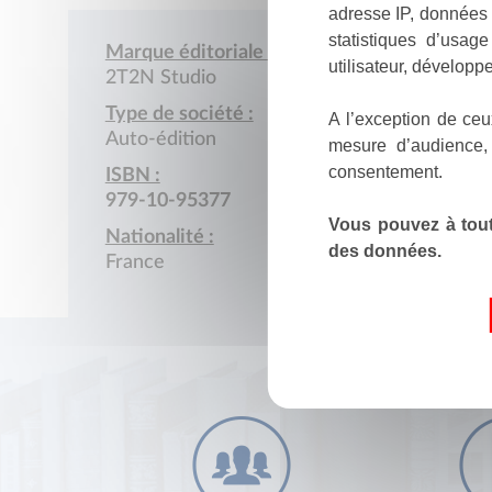
adresse IP, données 
statistiques d’usag
Marque éditoriale :
utilisateur, développe
2T2N Studio
Type de société :
A l’exception de ceu
Auto-édition
mesure d’audience,
consentement.
ISBN :
979-10-95377
Vous pouvez à tout
Nationalité :
des données.
France