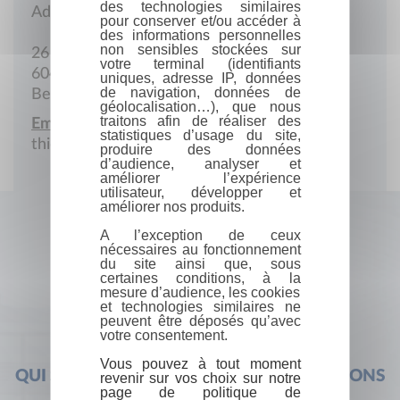
des technologies similaires
Adresse postale
pour conserver et/ou accéder à
des informations personnelles
non sensibles stockées sur
26 Rue de l'Armistice
votre terminal (identifiants
6044 Roux
uniques, adresse IP, données
de navigation, données de
Belgique
géolocalisation…), que nous
traitons afin de réaliser des
Email :
statistiques d’usage du site,
thierry_lacourt@yahoo.com
produire des données
d’audience, analyser et
améliorer l’expérience
utilisateur, développer et
améliorer nos produits.
A l’exception de ceux
nécessaires au fonctionnement
du site ainsi que, sous
certaines conditions, à la
mesure d’audience, les cookies
et technologies similaires ne
peuvent être déposés qu’avec
votre consentement.
Vous pouvez à tout moment
QUI SOMMES-NOUS ?
FOIRE AUX QUESTIONS
revenir sur vos choix sur notre
page de politique de