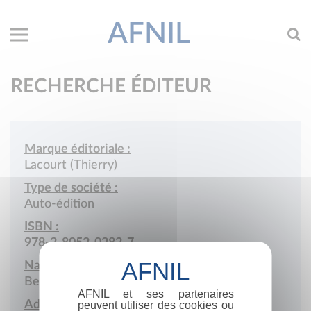
AFNIL
RECHERCHE ÉDITEUR
Marque éditoriale :
Lacourt (Thierry)
Type de société :
Auto-édition
ISBN :
978-2-8052-0282-7
Nationalité :
Belgique
AFNIL et ses partenaires
Adresse :
peuvent utiliser des cookies ou