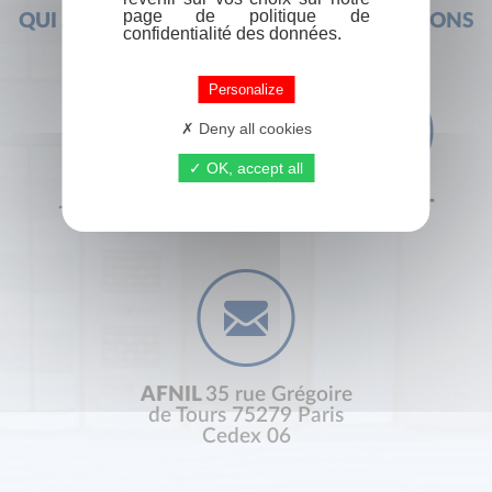
page de politique de
QUI SOMMES-NOUS ?
FOIRE AUX QUESTIONS
confidentialité des données.
Personalize
Deny all cookies
OK, accept all
+33 (0) 1 44 41 29 19
CONTACT
AFNIL
35 rue Grégoire
de Tours 75279 Paris
Cedex 06