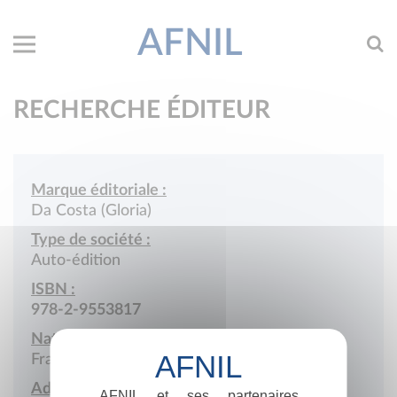
AFNIL
RECHERCHE ÉDITEUR
Marque éditoriale :
Da Costa (Gloria)
Type de société :
Auto-édition
ISBN :
978-2-9553817
Nationalité :
France
Adresse :
AFNIL et ses partenaires