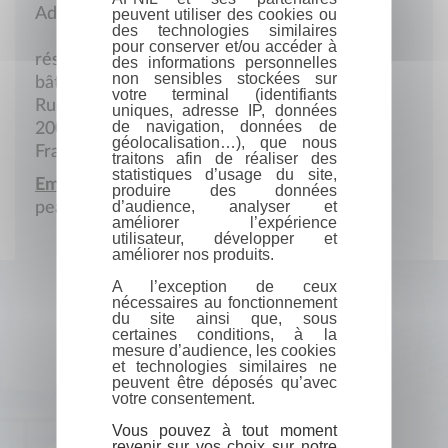
Adresse postale
peuvent utiliser des cookies ou
des technologies similaires
pour conserver et/ou accéder à
résidence Binda
des informations personnelles
non sensibles stockées sur
bât C3
votre terminal (identifiants
Rue Nicolas-Péraldi
uniques, adresse IP, données
de navigation, données de
20090 Ajaccio
géolocalisation…), que nous
France
traitons afin de réaliser des
statistiques d’usage du site,
Email :
produire des données
d’audience, analyser et
peace-gloria@live.fr
améliorer l’expérience
utilisateur, développer et
améliorer nos produits.
A l’exception de ceux
nécessaires au fonctionnement
du site ainsi que, sous
certaines conditions, à la
mesure d’audience, les cookies
et technologies similaires ne
peuvent être déposés qu’avec
votre consentement.
Vous pouvez à tout moment
revenir sur vos choix sur notre