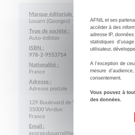
Marque éditoriale :
AFNIL et ses partena
Louarn (Georges)
accéder à des inform
Type de société :
adresse IP, données 
Auto-édition
statistiques d’usag
ISBN :
utilisateur, développe
978-2-9553714
A l’exception de ceu
Nationalité :
mesure d’audience,
France
consentement.
Adresse :
Adresse postale
Vous pouvez à tout
des données.
129 Boulevard de Verdun
35000 Verdun
France
Email :
georgeslouarn@hotmail.com