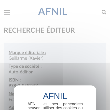
AFNIL
RECHERCHE ÉDITEUR
Marque éditoriale :
Guillarme (Xavier)
Type de société :
Auto-édition
ISBN :
978-2-9553601
Nationalité :
France
AFNIL et ses partenaires
Adresse :
peuvent utiliser des cookies ou