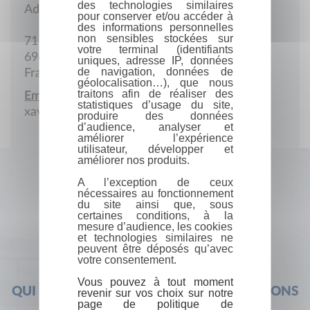
des technologies similaires
Adresse postale
pour conserver et/ou accéder à
des informations personnelles
non sensibles stockées sur
71 Chemin de Bartassieux
votre terminal (identifiants
69690 Bessenay
uniques, adresse IP, données
de navigation, données de
France
géolocalisation…), que nous
traitons afin de réaliser des
Email :
statistiques d’usage du site,
xavier.guillarme@orange.fr
produire des données
d’audience, analyser et
améliorer l’expérience
utilisateur, développer et
améliorer nos produits.
A l’exception de ceux
nécessaires au fonctionnement
du site ainsi que, sous
certaines conditions, à la
mesure d’audience, les cookies
et technologies similaires ne
peuvent être déposés qu’avec
votre consentement.
Vous pouvez à tout moment
QUI SOMMES-NOUS ?
FOIRE AUX QUESTIONS
revenir sur vos choix sur notre
page de politique de