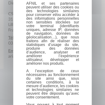
Direction
AFNIL et ses partenaires
peuvent utiliser des cookies ou
des technologies similaires
CS 10110
pour conserver et/ou accéder à
des informations personnelles
31 Rue Pierre-Legrand
non sensibles stockées sur
Lille Cedex
votre terminal (identifiants
uniques, adresse IP, données
France
de navigation, données de
géolocalisation…), que nous
Téléphone :
traitons afin de réaliser des
03.59.03.12.30
statistiques d’usage du site,
produire des données
Email :
d’audience, analyser et
améliorer l’expérience
ariane.mizrahi@reseau-canope.fr
utilisateur, développer et
améliorer nos produits.
A l’exception de ceux
nécessaires au fonctionnement
du site ainsi que, sous
certaines conditions, à la
mesure d’audience, les cookies
et technologies similaires ne
peuvent être déposés qu’avec
votre consentement.
Vous pouvez à tout moment