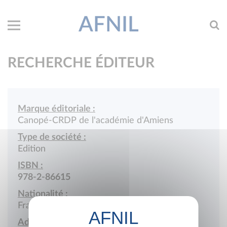
AFNIL
RECHERCHE ÉDITEUR
Marque éditoriale :
Canopé-CRDP de l'académie d'Amiens
Type de société :
Edition
ISBN :
978-2-86615
Nationalité :
France
Adresse :