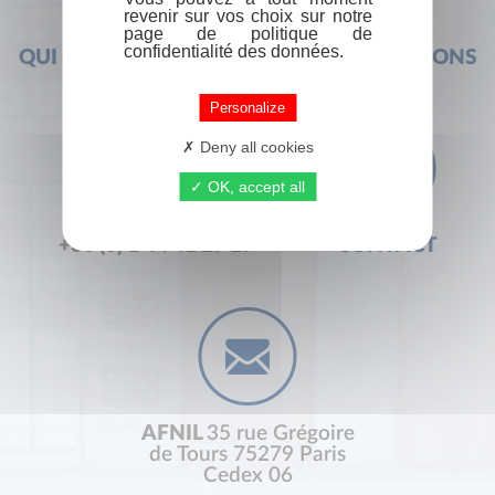
revenir sur vos choix sur notre
page de politique de
confidentialité des données.
QUI SOMMES-NOUS ?
FOIRE AUX QUESTIONS
Personalize
Deny all cookies
OK, accept all
+33 (0) 1 44 41 29 19
CONTACT
AFNIL
35 rue Grégoire
de Tours 75279 Paris
Cedex 06