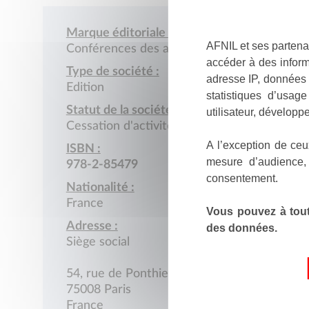
Marque éditoriale :
AFNIL et ses partena
Conférences des ambassadeurs
accéder à des inform
Type de société :
adresse IP, données 
Edition
statistiques d’usag
Statut de la société :
utilisateur, développe
Cessation d'activité
A l’exception de ceu
ISBN :
mesure d’audience,
978-2-85479
consentement.
Nationalité :
France
Vous pouvez à tout
Adresse :
des données.
Siège social
54, rue de Ponthieu
75008 Paris
France