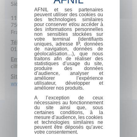
Siège social
AFNIL et ses partenaires
peuvent utiliser des cookies ou
11 Rue Navarin
des technologies similaires
pour conserver et/ou accéder à
75009 Paris
des informations personnelles
France
non sensibles stockées sur
votre terminal (identifiants
Téléphone :
uniques, adresse IP, données
de navigation, données de
01.48.78.73.95
géolocalisation…), que nous
traitons afin de réaliser des
Email :
statistiques d’usage du site,
cilf75@gmail.com
produire des données
d’audience, analyser et
Site Internet :
améliorer l’expérience
utilisateur, développer et
www.cilf.fr
améliorer nos produits.
A l’exception de ceux
nécessaires au fonctionnement
du site ainsi que, sous
certaines conditions, à la
mesure d’audience, les cookies
et technologies similaires ne
peuvent être déposés qu’avec
votre consentement.