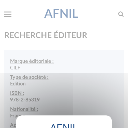
AFNIL
RECHERCHE ÉDITEUR
Marque éditoriale :
CILF
Type de société :
Edition
ISBN :
978-2-85319
Nationalité :
France
Adresse :