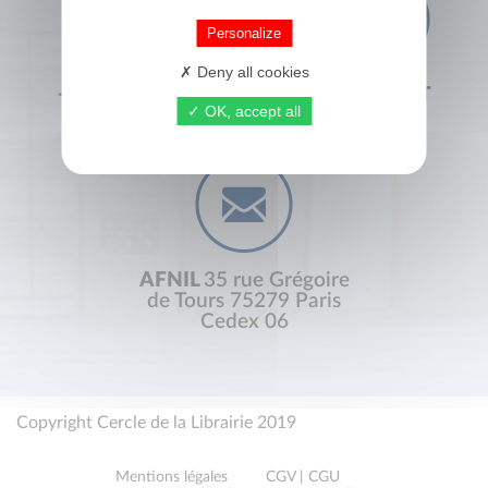
Personalize
Deny all cookies
+33 (0) 1 44 41 29 19
CONTACT
OK, accept all
AFNIL
35 rue Grégoire
de Tours 75279 Paris
Cedex 06
Copyright Cercle de la Librairie 2019
Mentions légales
CGV | CGU