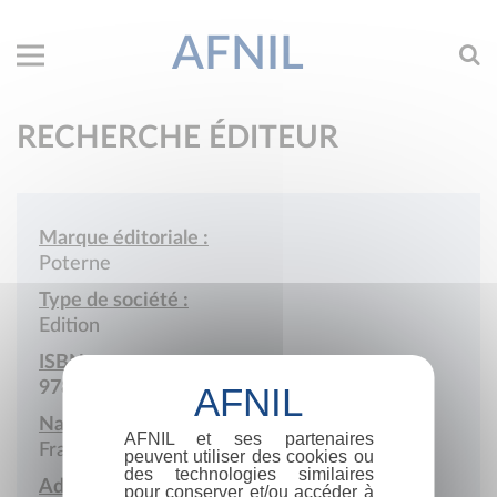
AFNIL
RECHERCHE ÉDITEUR
Marque éditoriale :
Poterne
Type de société :
Edition
ISBN :
978-2-905713
Nationalité :
AFNIL et ses partenaires
France
peuvent utiliser des cookies ou
des technologies similaires
Adresse :
pour conserver et/ou accéder à