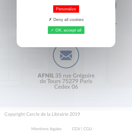
Personalize
Deny all cookies
+33 (0) 1 44 41 29 19
CONTACT
OK, accept all
AFNIL
35 rue Grégoire
de Tours 75279 Paris
Cedex 06
Copyright Cercle de la Librairie 2019
Mentions légales
CGV | CGU