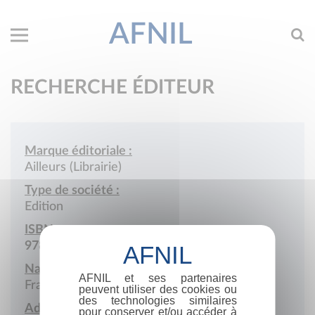
AFNIL
RECHERCHE ÉDITEUR
Marque éditoriale :
Ailleurs (Librairie)
Type de société :
Edition
ISBN :
978-2-905334
Nationalité :
AFNIL et ses partenaires
France
peuvent utiliser des cookies ou
des technologies similaires
Adresse :
pour conserver et/ou accéder à