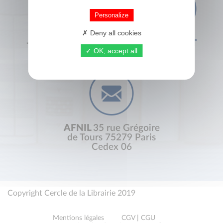
Personalize
Deny all cookies
+33 (0) 1 44 41 29 19
CONTACT
OK, accept all
AFNIL
35 rue Grégoire
de Tours 75279 Paris
Cedex 06
Copyright Cercle de la Librairie 2019
Mentions légales
CGV | CGU