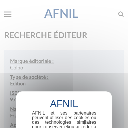
AFNIL
RECHERCHE ÉDITEUR
Marque éditoriale :
Colbo
Type de société :
Edition
ISBN :
978-2-85332
Nationalité :
AFNIL et ses partenaires
France
peuvent utiliser des cookies ou
des technologies similaires
Adresse :
pour conserver et/ou accéder à