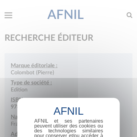
AFNIL
RECHERCHE ÉDITEUR
Marque éditoriale :
Colombot (Pierre)
Type de société :
Edition
ISBN :
978-2-85412
Nationalité :
AFNIL et ses partenaires
France
peuvent utiliser des cookies ou
des technologies similaires
Adresse :
pour conserver et/ou accéder à