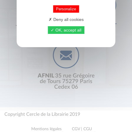
Personalize
Deny all cookies
+33 (0) 1 44 41 29 19
CONTACT
OK, accept all
AFNIL
35 rue Grégoire
de Tours 75279 Paris
Cedex 06
Copyright Cercle de la Librairie 2019
Mentions légales
CGV | CGU