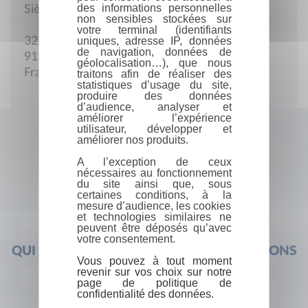
des informations personnelles
Siège social
non sensibles stockées sur
votre terminal (identifiants
uniques, adresse IP, données
32, av. de Brétigny
de navigation, données de
91240 Saint-Michel-sur-Orge
géolocalisation…), que nous
France
traitons afin de réaliser des
statistiques d’usage du site,
produire des données
d’audience, analyser et
améliorer l’expérience
utilisateur, développer et
améliorer nos produits.
A l’exception de ceux
nécessaires au fonctionnement
du site ainsi que, sous
certaines conditions, à la
mesure d’audience, les cookies
et technologies similaires ne
peuvent être déposés qu’avec
votre consentement.
QUI SOMMES-NOUS ?
FOIRE AUX QUESTIONS
Vous pouvez à tout moment
revenir sur vos choix sur notre
page de politique de
confidentialité des données.