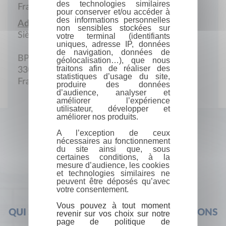
des technologies similaires
France
pour conserver et/ou accéder à
des informations personnelles
Adresse :
non sensibles stockées sur
Siège social
votre terminal (identifiants
uniques, adresse IP, données
de navigation, données de
BP 615
géolocalisation…), que nous
traitons afin de réaliser des
33006 Bordeaux Cedex
statistiques d’usage du site,
France
produire des données
d’audience, analyser et
améliorer l’expérience
utilisateur, développer et
améliorer nos produits.
A l’exception de ceux
nécessaires au fonctionnement
du site ainsi que, sous
certaines conditions, à la
mesure d’audience, les cookies
et technologies similaires ne
peuvent être déposés qu’avec
votre consentement.
Vous pouvez à tout moment
QUI SOMMES-NOUS ?
FOIRE AUX QUESTIONS
revenir sur vos choix sur notre
page de politique de