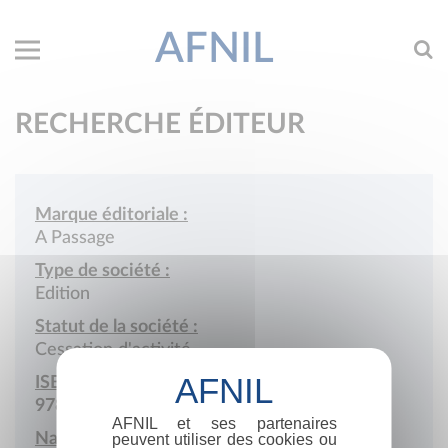
AFNIL
RECHERCHE ÉDITEUR
Marque éditoriale :
A Passage
Type de société :
Edition
Statut de la société :
Cessation d'activité
ISBN :
978-2-905391
AFNIL et ses partenaires
Nationalité :
peuvent utiliser des cookies ou