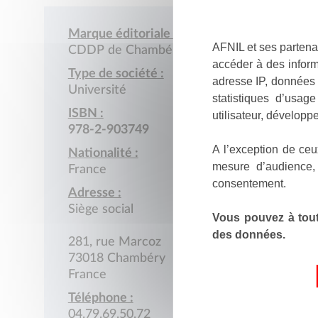
Marque éditoriale :
AFNIL et ses partena
CDDP de Chambéry
accéder à des inform
Type de société :
adresse IP, données 
Université
statistiques d’usag
ISBN :
utilisateur, développe
978-2-903749
A l’exception de ceu
Nationalité :
mesure d’audience,
France
consentement.
Adresse :
Siège social
Vous pouvez à tout
des données.
281, rue Marcoz
73018 Chambéry
France
Téléphone :
04.79.69.50.72