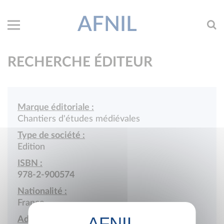
AFNIL
RECHERCHE ÉDITEUR
Marque éditoriale :
Chantiers d'études médiévales
Type de société :
Edition
ISBN :
978-2-900574
Nationalité :
France
Adresse :