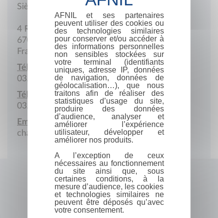
Siège social
AFNIL et ses partenaires
peuvent utiliser des cookies ou
4 Rue du Tonnelet-Rouge
des technologies similaires
pour conserver et/ou accéder à
67000 Strasbourg
des informations personnelles
France
non sensibles stockées sur
votre terminal (identifiants
Téléphone :
uniques, adresse IP, données
de navigation, données de
03.88.37.17.20
géolocalisation…), que nous
traitons afin de réaliser des
Télécopie :
statistiques d’usage du site,
03.88.37.17.20
produire des données
d’audience, analyser et
Email :
améliorer l’expérience
utilisateur, développer et
chateaux-forts@libertysurf.fr
améliorer nos produits.
A l’exception de ceux
nécessaires au fonctionnement
du site ainsi que, sous
certaines conditions, à la
mesure d’audience, les cookies
et technologies similaires ne
peuvent être déposés qu’avec
votre consentement.