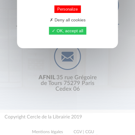
Personalize
Deny all cookies
+33 (0) 1 44 41 29 19
CONTACT
OK, accept all
AFNIL
35 rue Grégoire
de Tours 75279 Paris
Cedex 06
Copyright Cercle de la Librairie 2019
Mentions légales
CGV | CGU