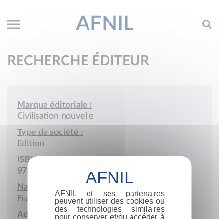
AFNIL
RECHERCHE ÉDITEUR
Marque éditoriale :
Civilisation nouvelle
Type de société :
Edition
ISBN :
978-2-85466
Nationalité :
AFNIL et ses partenaires
France
peuvent utiliser des cookies ou
des technologies similaires
Adresse :
pour conserver et/ou accéder à