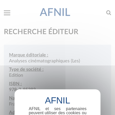
AFNIL
RECHERCHE ÉDITEUR
Marque éditoriale :
Analyses cinématographiques (Les)
Type de société :
Edition
ISBN :
978-2-85383
Nationalité :
France
AFNIL et ses partenaires
Adresse :
peuvent utiliser des cookies ou