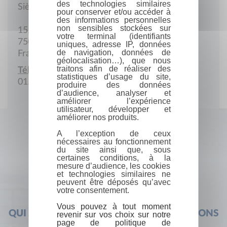
des technologies similaires
Siège social
pour conserver et/ou accéder à
des informations personnelles
non sensibles stockées sur
15, av. de Ségur
votre terminal (identifiants
75007 Paris
uniques, adresse IP, données
de navigation, données de
France
géolocalisation…), que nous
traitons afin de réaliser des
Téléphone :
statistiques d’usage du site,
01.45.55.89.00
produire des données
d’audience, analyser et
améliorer l’expérience
utilisateur, développer et
améliorer nos produits.
A l’exception de ceux
nécessaires au fonctionnement
du site ainsi que, sous
certaines conditions, à la
mesure d’audience, les cookies
et technologies similaires ne
peuvent être déposés qu’avec
votre consentement.
Vous pouvez à tout moment
QUI SOMMES-NOUS ?
FOIRE AUX QUESTIONS
revenir sur vos choix sur notre
page de politique de