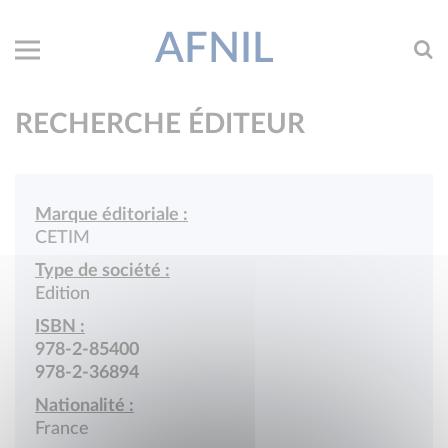
AFNIL
RECHERCHE ÉDITEUR
Marque éditoriale :
CETIM
Type de société :
Edition
ISBN :
978-2-85400
978-2-36894
Nationalité :
France