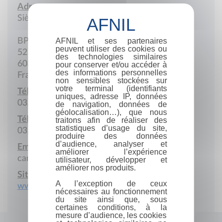
Adresse :
Siège social
AFNIL et ses partenaires
BP 80067
peuvent utiliser des cookies ou
52 Avenue Félix-Louat
des technologies similaires
60304 Senlis Cedex
pour conserver et/ou accéder à
des informations personnelles
France
non sensibles stockées sur
votre terminal (identifiants
Téléphone :
uniques, adresse IP, données
03.44.67.32.67
de navigation, données de
géolocalisation…), que nous
Télécopie :
traitons afin de réaliser des
statistiques d’usage du site,
03.44.67.35.39
produire des données
d’audience, analyser et
Email :
améliorer l’expérience
carole.dufeutrelle@cetim.fr
utilisateur, développer et
améliorer nos produits.
Site Internet :
A l’exception de ceux
www.cetim.fr
nécessaires au fonctionnement
du site ainsi que, sous
certaines conditions, à la
mesure d’audience, les cookies