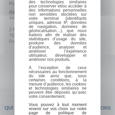
des technologies similaires
France
pour conserver et/ou accéder à
des informations personnelles
Adresse :
non sensibles stockées sur
Siège social
votre terminal (identifiants
uniques, adresse IP, données
de navigation, données de
2 Rue Christine
géolocalisation…), que nous
traitons afin de réaliser des
75006 Paris
statistiques d’usage du site,
France
produire des données
d’audience, analyser et
améliorer l’expérience
utilisateur, développer et
améliorer nos produits.
A l’exception de ceux
nécessaires au fonctionnement
du site ainsi que, sous
certaines conditions, à la
mesure d’audience, les cookies
et technologies similaires ne
peuvent être déposés qu’avec
votre consentement.
Vous pouvez à tout moment
QUI SOMMES-NOUS ?
FOIRE AUX QUESTIONS
revenir sur vos choix sur notre
page de politique de