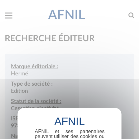
AFNIL
RECHERCHE ÉDITEUR
Marque éditoriale :
Hermé
Type de société :
Edition
Statut de la société :
Cessation d'activité
ISBN :
978-2-86665
AFNIL et ses partenaires
Nationalité :
peuvent utiliser des cookies ou