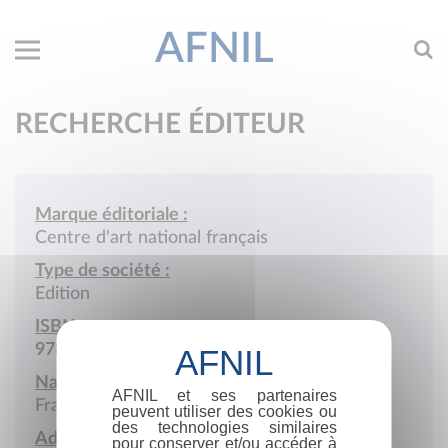
AFNIL
RECHERCHE ÉDITEUR
Marque éditoriale :
Centre d'art national français
Type de société :
Edition
ISBN :
978-2-900447
Nationalité :
AFNIL et ses partenaires
France
peuvent utiliser des cookies ou
des technologies similaires
Adresse :
pour conserver et/ou accéder à