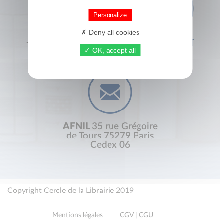
Personalize
Deny all cookies
+33 (0) 1 44 41 29 19
CONTACT
OK, accept all
AFNIL
35 rue Grégoire
de Tours 75279 Paris
Cedex 06
Copyright Cercle de la Librairie 2019
Mentions légales
CGV | CGU