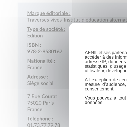
Marque éditoriale :
Traverses vives-Institut d'éducation alterna
Type de société :
Edition
ISBN :
978-2-9530167
AFNIL et ses partena
accéder à des inform
Nationalité :
adresse IP, données 
statistiques d’usag
France
utilisateur, développe
Adresse :
A l’exception de ceu
Siège social
mesure d’audience,
consentement.
7 Rue Courat
Vous pouvez à tout 
données.
75020 Paris
France
Téléphone :
01.73.77.79.78