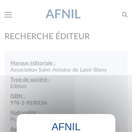
AFNIL
RECHERCHE ÉDITEUR
Marque éditoriale :
Association Saint-Antoine de Laizé-Blany
Type de société :
Edition
ISBN :
978-2-9530156
Nationalité :
France
Adresse :