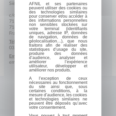
Siège social
AFNIL et ses partenaires
peuvent utiliser des cookies ou
des technologies similaires
c/o Monique Steeves
pour conserver et/ou accéder à
des informations personnelles
71 Chemin Saint-Antoine
non sensibles stockées sur
71870 Laizé
votre terminal (identifiants
uniques, adresse IP, données
France
de navigation, données de
géolocalisation…), que nous
Téléphone :
traitons afin de réaliser des
03.85.36.95.01
statistiques d’usage du site,
produire des données
Email :
d’audience, analyser et
améliorer l’expérience
emasteeves@wanadoo.fr
utilisateur, développer et
améliorer nos produits.
A l’exception de ceux
nécessaires au fonctionnement
du site ainsi que, sous
certaines conditions, à la
mesure d’audience, les cookies
et technologies similaires ne
peuvent être déposés qu’avec
votre consentement.
Vous pouvez à tout moment