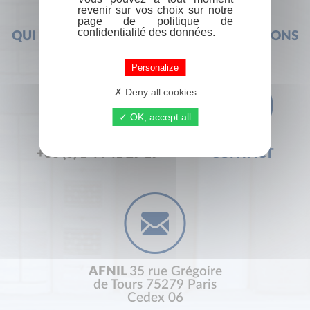
revenir sur vos choix sur notre
page de politique de
confidentialité des données.
QUI SOMMES-NOUS ?
FOIRE AUX QUESTIONS
Personalize
Deny all cookies
OK, accept all
+33 (0) 1 44 41 29 19
CONTACT
AFNIL
35 rue Grégoire
de Tours 75279 Paris
Cedex 06