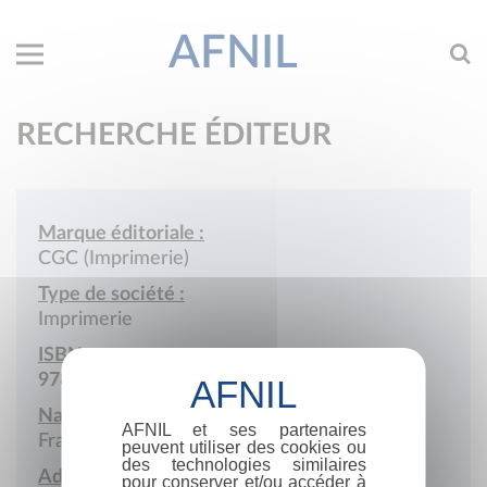
AFNIL
RECHERCHE ÉDITEUR
Marque éditoriale :
CGC (Imprimerie)
Type de société :
Imprimerie
ISBN :
978-2-900865
Nationalité :
AFNIL et ses partenaires
France
peuvent utiliser des cookies ou
des technologies similaires
Adresse :
pour conserver et/ou accéder à