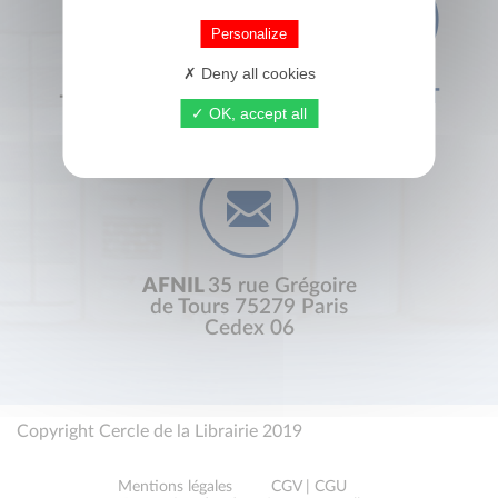
Personalize
Deny all cookies
+33 (0) 1 44 41 29 19
CONTACT
OK, accept all
AFNIL
35 rue Grégoire
de Tours 75279 Paris
Cedex 06
Copyright Cercle de la Librairie 2019
Mentions légales
CGV | CGU