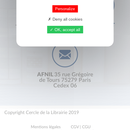
Personalize
Deny all cookies
+33 (0) 1 44 41 29 19
CONTACT
OK, accept all
AFNIL
35 rue Grégoire
de Tours 75279 Paris
Cedex 06
Copyright Cercle de la Librairie 2019
Mentions légales
CGV | CGU