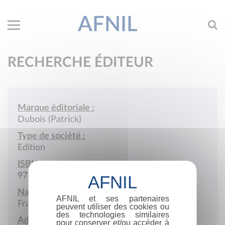
AFNIL
RECHERCHE ÉDITEUR
Marque éditoriale :
Dubois (Patrick)
Type de société :
Edition
ISBN :
978-2-904154
Nationalité :
AFNIL et ses partenaires
France
peuvent utiliser des cookies ou
des technologies similaires
Adresse :
pour conserver et/ou accéder à