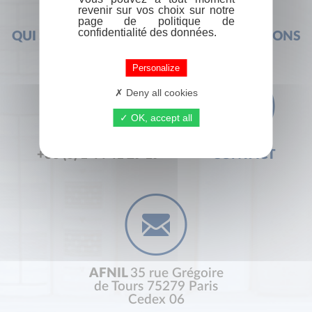
revenir sur vos choix sur notre
page de politique de
confidentialité des données.
QUI SOMMES-NOUS ?
FOIRE AUX QUESTIONS
Personalize
Deny all cookies
OK, accept all
+33 (0) 1 44 41 29 19
CONTACT
AFNIL
35 rue Grégoire
de Tours 75279 Paris
Cedex 06