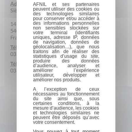
Adresse :
AFNIL et ses partenaires
peuvent utiliser des cookies ou
Siège social
des technologies similaires
pour conserver et/ou accéder à
des informations personnelles
14 Rue Girardet
non sensibles stockées sur
54042 Nancy Cedex
votre terminal (identifiants
uniques, adresse IP, données
France
de navigation, données de
géolocalisation…), que nous
Téléphone :
traitons afin de réaliser des
03.83.39.68.00
statistiques d’usage du site,
produire des données
Télécopie :
d’audience, analyser et
améliorer l’expérience
03.83.30.22.54
utilisateur, développer et
améliorer nos produits.
A l’exception de ceux
nécessaires au fonctionnement
du site ainsi que, sous
certaines conditions, à la
mesure d’audience, les cookies
et technologies similaires ne
peuvent être déposés qu’avec
votre consentement.
Vous pouvez à tout moment