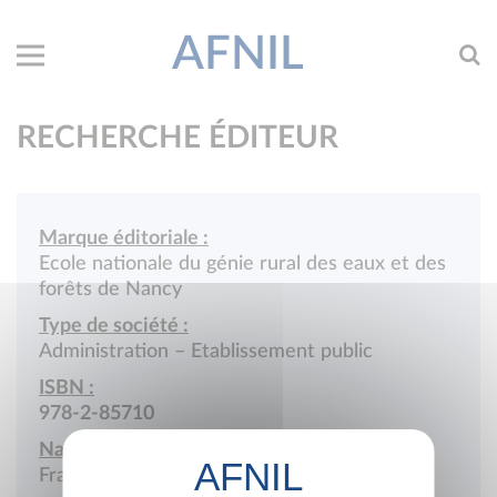
AFNIL
RECHERCHE ÉDITEUR
Marque éditoriale :
Ecole nationale du génie rural des eaux et des
forêts de Nancy
Type de société :
Administration – Etablissement public
ISBN :
978-2-85710
Nationalité :
France