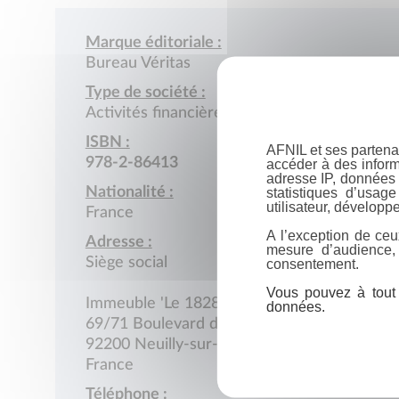
Marque éditoriale :
Bureau Véritas
Type de société :
Activités financières
ISBN :
AFNIL et ses partena
978-2-86413
accéder à des inform
adresse IP, données 
Nationalité :
statistiques d’usag
utilisateur, développe
France
A l’exception de ceu
Adresse :
mesure d’audience,
Siège social
consentement.
Vous pouvez à tout 
Immeuble 'Le 1828'
données.
69/71 Boulevard du Château
92200 Neuilly-sur-Seine
France
Téléphone :