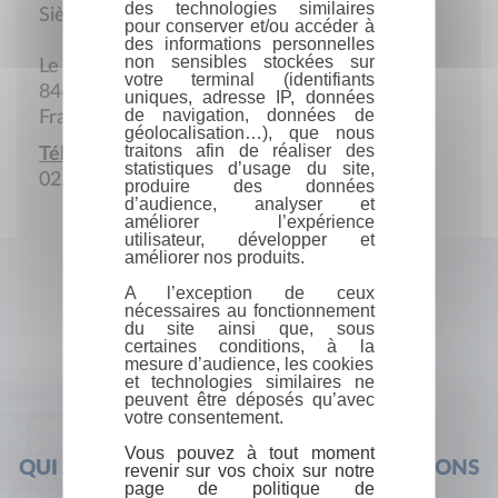
des technologies similaires
Siège social
pour conserver et/ou accéder à
des informations personnelles
non sensibles stockées sur
Le Devens
votre terminal (identifiants
84660 Maubec
uniques, adresse IP, données
de navigation, données de
France
géolocalisation…), que nous
traitons afin de réaliser des
Téléphone :
statistiques d’usage du site,
02.39.68.34.55
produire des données
d’audience, analyser et
améliorer l’expérience
utilisateur, développer et
améliorer nos produits.
A l’exception de ceux
nécessaires au fonctionnement
du site ainsi que, sous
certaines conditions, à la
mesure d’audience, les cookies
et technologies similaires ne
peuvent être déposés qu’avec
votre consentement.
Vous pouvez à tout moment
QUI SOMMES-NOUS ?
FOIRE AUX QUESTIONS
revenir sur vos choix sur notre
page de politique de