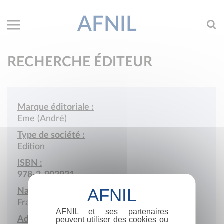
AFNIL
RECHERCHE ÉDITEUR
Marque éditoriale :
Eme (André)
Type de société :
Edition
ISBN :
978-2-902921
Nationalité :
France
AFNIL et ses partenaires
Adresse :
peuvent utiliser des cookies ou