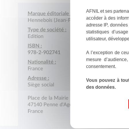
AFNIL et ses partena
Marque éditoriale :
accéder à des inform
Hennebois (Jean-Pierre)
adresse IP, données 
Type de société :
statistiques d’usag
Edition
utilisateur, développe
ISBN :
A l’exception de ceu
978-2-902741
mesure d’audience,
Nationalité :
consentement.
France
Adresse :
Vous pouvez à tout
Siège social
des données.
Place de la Mairie
47140 Penne d'Agenais
France