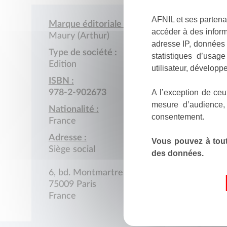
AFNIL et ses partena
Marque éditoriale :
accéder à des inform
Maury (Arthur)
adresse IP, données 
Type de société :
statistiques d’usag
Edition
utilisateur, développe
ISBN :
A l’exception de ceu
978-2-902673
mesure d’audience,
Nationalité :
consentement.
France
Adresse :
Vous pouvez à tout
Siège social
des données.
6, bd. Montmartre
75009 Paris
France