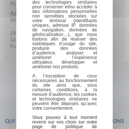
des technologies similaires
France
pour conserver et/ou accéder à
des informations personnelles
Adresse :
non sensibles stockées sur
Siège social
votre terminal (identifiants
uniques, adresse IP, données
de navigation, données de
28, rue Rosenwald
géolocalisation…), que nous
traitons afin de réaliser des
16140 Amberac-Aigre
statistiques d’usage du site,
France
produire des données
d’audience, analyser et
améliorer l’expérience
utilisateur, développer et
améliorer nos produits.
A l’exception de ceux
nécessaires au fonctionnement
du site ainsi que, sous
certaines conditions, à la
mesure d’audience, les cookies
et technologies similaires ne
peuvent être déposés qu’avec
votre consentement.
Vous pouvez à tout moment
QUI SOMMES-NOUS ?
FOIRE AUX QUESTIONS
revenir sur vos choix sur notre
page de politique de