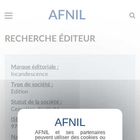
AFNIL
RECHERCHE ÉDITEUR
Marque éditoriale :
Incandescence
Type de société :
Edition
Statut de la société :
Cessation d'activité
ISBN :
978-2-86290
AFNIL et ses partenaires
Nationalité :
peuvent utiliser des cookies ou