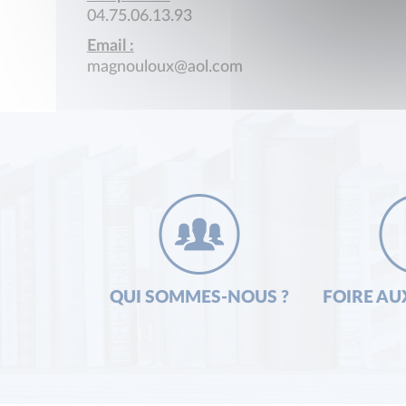
04.75.06.13.93
Email :
magnouloux@aol.com
QUI SOMMES-NOUS ?
FOIRE AU