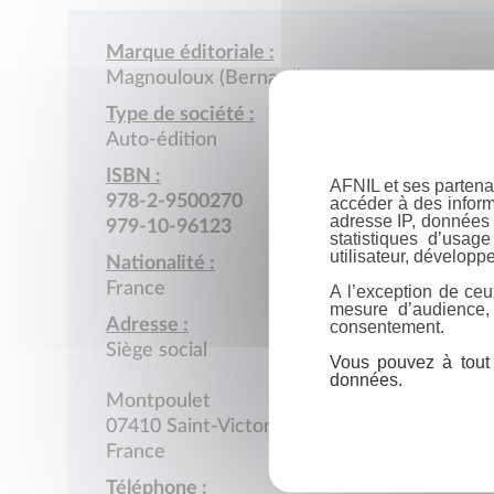
Marque éditoriale :
Magnouloux (Bernard)
Type de société :
Auto-édition
ISBN :
AFNIL et ses partena
978-2-9500270
accéder à des inform
adresse IP, données 
979-10-96123
statistiques d’usag
utilisateur, développe
Nationalité :
France
A l’exception de ceu
mesure d’audience,
Adresse :
consentement.
Siège social
Vous pouvez à tout 
données.
Montpoulet
07410 Saint-Victor
France
Téléphone :