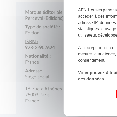
AFNIL et ses partena
Marque éditoriale :
accéder à des inform
Perceval (Editions)
adresse IP, données 
Type de société :
statistiques d’usag
Edition
utilisateur, développe
ISBN :
A l’exception de ceu
978-2-902624
mesure d’audience,
Nationalité :
consentement.
France
Adresse :
Vous pouvez à tout
Siège social
des données.
16, rue d'Athènes
75009 Paris
France