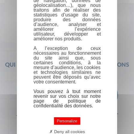
de navigation, données de
géolocalisation…), que nous
traitons afin de réaliser des
statistiques d’usage du site,
produire des données
d’audience, analyser et
améliorer l’expérience
utilisateur, développer et
améliorer nos produits.
A l’exception de ceux
nécessaires au fonctionnement
du site ainsi que, sous
certaines conditions, à la
QUI SOMMES-NOUS ?
FOIRE AUX QUESTIONS
mesure d’audience, les cookies
et technologies similaires ne
peuvent être déposés qu’avec
votre consentement.
Vous pouvez à tout moment
revenir sur vos choix sur notre
page de politique de
confidentialité des données.
+33 (0) 1 44 41 29 19
CONTACT
Personalize
Deny all cookies