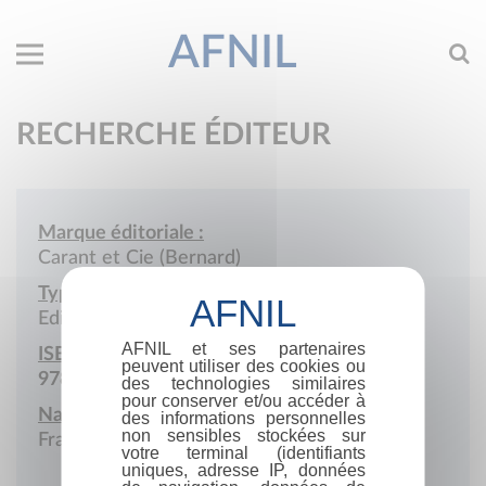
AFNIL
RECHERCHE ÉDITEUR
Marque éditoriale :
Carant et Cie (Bernard)
Type de société :
Edition
AFNIL et ses partenaires
ISBN :
peuvent utiliser des cookies ou
978-2-86226
des technologies similaires
pour conserver et/ou accéder à
Nationalité :
des informations personnelles
non sensibles stockées sur
France
votre terminal (identifiants
uniques, adresse IP, données