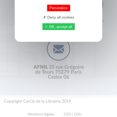
Personalize
Deny all cookies
+33 (0) 1 44 41 29 19
CONTACT
OK, accept all
AFNIL
35 rue Grégoire
de Tours 75279 Paris
Cedex 06
Copyright Cercle de la Librairie 2019
Mentions légales
CGV | CGU