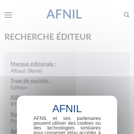
AFNIL
RECHERCHE ÉDITEUR
Marque éditoriale :
Albaut (René)
Type de société :
Edition
ISBN :
978-2-902645
Nationalité :
AFNIL et ses partenaires
France
peuvent utiliser des cookies ou
des technologies similaires
Adresse :
pour conserver et/ou accéder à