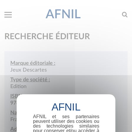
AFNIL
RECHERCHE ÉDITEUR
Marque éditoriale :
Jeux Descartes
Type de société :
Edition
ISBN :
978-2-904783
Nationalité :
AFNIL et ses partenaires
France
peuvent utiliser des cookies ou
des technologies similaires
Adresse :
pour conserver et/ou accéder à