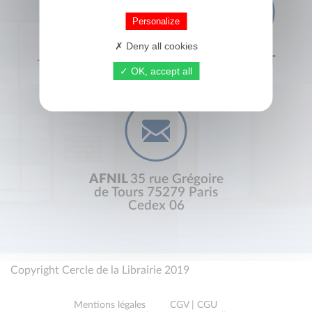
Personalize
Deny all cookies
+33 (0) 1 44 41 29 19
CONTACT
OK, accept all
AFNIL
35 rue Grégoire
de Tours 75279 Paris
Cedex 06
Copyright Cercle de la Librairie 2019
Mentions légales
CGV | CGU