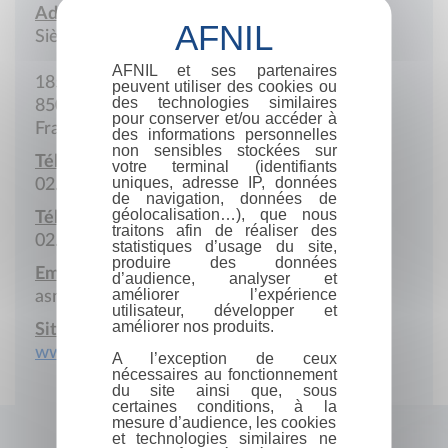
Adresse :
Siège social
AFNIL et ses partenaires
185 Boulevard Aristide-Briand
peuvent utiliser des cookies ou
des technologies similaires
85000 La Roche-sur-Yon
pour conserver et/ou accéder à
France
des informations personnelles
non sensibles stockées sur
Téléphone :
votre terminal (identifiants
uniques, adresse IP, données
02.51.07.02.13
de navigation, données de
géolocalisation…), que nous
Télécopie :
traitons afin de réaliser des
02.51.46.28.81
statistiques d’usage du site,
produire des données
Email :
d’audience, analyser et
améliorer l’expérience
asn.sevrenantaise@wanadoo.fr
utilisateur, développer et
améliorer nos produits.
Site Internet :
www.sevre-nantaise.com
A l’exception de ceux
nécessaires au fonctionnement
du site ainsi que, sous
certaines conditions, à la
mesure d’audience, les cookies
et technologies similaires ne