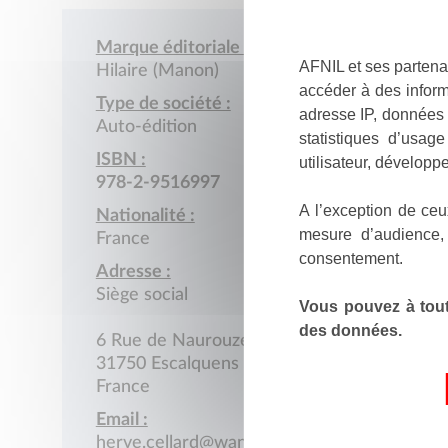
Marque éditoriale :
AFNIL et ses partena
Hilaire (Manon)
accéder à des inform
Type de société :
adresse IP, données 
Auto-édition
statistiques d’usag
ISBN :
utilisateur, développe
978-2-9516997
A l’exception de ceu
Nationalité :
mesure d’audience,
France
consentement.
Adresse :
Siège social
Vous pouvez à tout
des données.
6 Rue de Naurouze
31750 Escalquens
France
Email :
herve.cellard@wanadoo.fr