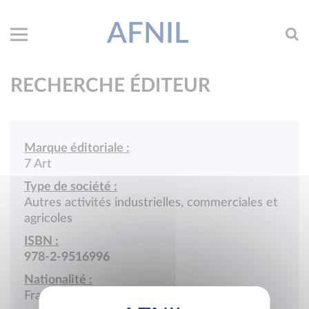
AFNIL
RECHERCHE ÉDITEUR
Marque éditoriale :
7 Art
Type de société :
Autres activités industrielles, commerciales et
agricoles
ISBN :
978-2-9516996
Nationalité :
France