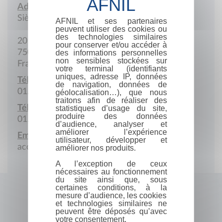
Adresse :
Siège social
AFNIL et ses partenaires
peuvent utiliser des cookies ou
des technologies similaires
20 Rue de Prony
pour conserver et/ou accéder à
75017 Paris
des informations personnelles
non sensibles stockées sur
France
votre terminal (identifiants
uniques, adresse IP, données
Téléphone :
de navigation, données de
01.43.18.32.00
géolocalisation…), que nous
traitons afin de réaliser des
Télécopie :
statistiques d’usage du site,
produire des données
01.43.18.32.09
d’audience, analyser et
améliorer l’expérience
Email :
utilisateur, développer et
accueil@septfilms.fr
améliorer nos produits.
A l’exception de ceux
nécessaires au fonctionnement
du site ainsi que, sous
certaines conditions, à la
mesure d’audience, les cookies
et technologies similaires ne
peuvent être déposés qu’avec
votre consentement.