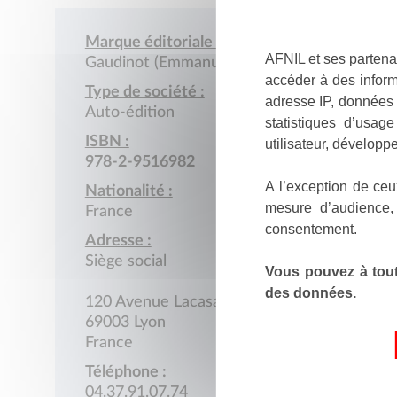
Marque éditoriale :
AFNIL et ses partena
Gaudinot (Emmanuelle)
accéder à des inform
Type de société :
adresse IP, données 
Auto-édition
statistiques d’usag
ISBN :
utilisateur, développe
978-2-9516982
A l’exception de ceu
Nationalité :
mesure d’audience,
France
consentement.
Adresse :
Siège social
Vous pouvez à tout
des données.
120 Avenue Lacasagne
69003 Lyon
France
Téléphone :
04.37.91.07.74