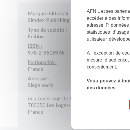
AFNIL et ses partena
Marque éditoriale :
accéder à des inform
Simdex Publishing
adresse IP, données 
Type de société :
statistiques d’usag
Edition
utilisateur, développe
ISBN :
A l’exception de ceu
978-2-9516976
mesure d’audience,
Nationalité :
consentement.
France
Adresse :
Vous pouvez à tout
Siège social
des données.
des Loges, rue de la Croix-Blanche
785350 Les Loges-en-Josas
France