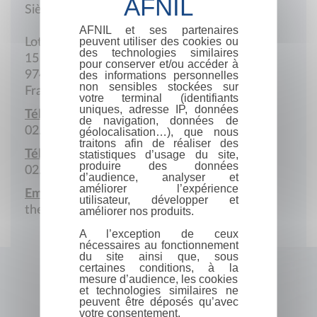
Siège social
AFNIL et ses partenaires
peuvent utiliser des cookies ou
Lot. Ylangs, Cambaie
des technologies similaires
15 Rue des Baies roses
pour conserver et/ou accéder à
97460 Saint-Paul
des informations personnelles
non sensibles stockées sur
France
votre terminal (identifiants
uniques, adresse IP, données
Téléphone :
de navigation, données de
02.62.45.01.61
géolocalisation…), que nous
traitons afin de réaliser des
Télécopie :
statistiques d’usage du site,
produire des données
02.62.45.01.61
d’audience, analyser et
améliorer l’expérience
Email :
utilisateur, développer et
theatrenfance@wanadoo.fr
améliorer nos produits.
A l’exception de ceux
nécessaires au fonctionnement
du site ainsi que, sous
certaines conditions, à la
mesure d’audience, les cookies
et technologies similaires ne
peuvent être déposés qu’avec
votre consentement.