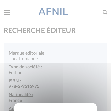
AFNIL
RECHERCHE ÉDITEUR
Marque éditoriale :
Théâtrenfance
Type de société :
Edition
ISBN :
978-2-9516975
Nationalité :
France
Adresse :