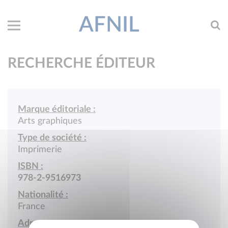
AFNIL
RECHERCHE ÉDITEUR
Marque éditoriale :
Arts graphiques
Type de société :
Imprimerie
ISBN :
978-2-9516973
Nationalité :
France
Adresse :