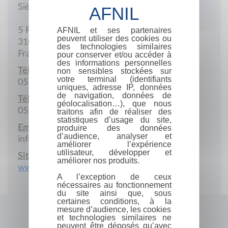
Siège social
AFNIL et ses partenaires
5 Rue Joutx-Aïgues
peuvent utiliser des cookies ou
31000 Toulouse
des technologies similaires
France
pour conserver et/ou accéder à
des informations personnelles
Téléphone :
non sensibles stockées sur
votre terminal (identifiants
05.61.52.90.59
uniques, adresse IP, données
de navigation, données de
Télécopie :
géolocalisation…), que nous
05.61.52.98.59
traitons afin de réaliser des
statistiques d’usage du site,
Email :
produire des données
d’audience, analyser et
info@artsgraphiques.fr
améliorer l’expérience
utilisateur, développer et
Site Internet :
améliorer nos produits.
www.artsgraphiques.fr
A l’exception de ceux
nécessaires au fonctionnement
du site ainsi que, sous
certaines conditions, à la
mesure d’audience, les cookies
et technologies similaires ne
peuvent être déposés qu’avec