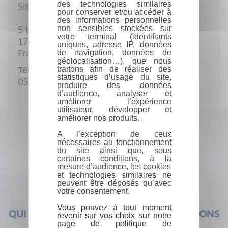
des technologies similaires
Siège social
pour conserver et/ou accéder à
des informations personnelles
non sensibles stockées sur
5 bis Rue de la Motte
votre terminal (identifiants
17670 La Couarde-sur-Mer
uniques, adresse IP, données
de navigation, données de
France
géolocalisation…), que nous
traitons afin de réaliser des
Téléphone :
statistiques d’usage du site,
05.46.29.07.70
produire des données
d’audience, analyser et
améliorer l’expérience
utilisateur, développer et
améliorer nos produits.
A l’exception de ceux
nécessaires au fonctionnement
du site ainsi que, sous
certaines conditions, à la
mesure d’audience, les cookies
et technologies similaires ne
peuvent être déposés qu’avec
votre consentement.
Vous pouvez à tout moment
QUI SOMMES-NOUS ?
FOIRE AUX QUESTIONS
revenir sur vos choix sur notre
page de politique de