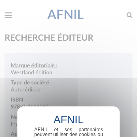
AFNIL
RECHERCHE ÉDITEUR
Marque éditoriale :
Westland édition
Type de société :
Auto-édition
ISBN :
978-2-9516942
Nationalité :
France
AFNIL et ses partenaires
Adresse :
peuvent utiliser des cookies ou