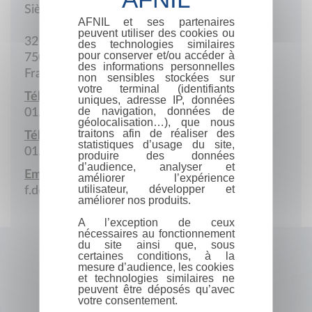
Siège social
AFNIL et ses partenaires
peuvent utiliser des cookies ou
32 Rue de l'Espérance
des technologies similaires
pour conserver et/ou accéder à
75013 Paris
des informations personnelles
France
non sensibles stockées sur
votre terminal (identifiants
Téléphone :
uniques, adresse IP, données
de navigation, données de
01.53.80.40.15
géolocalisation…), que nous
traitons afin de réaliser des
Télécopie :
statistiques d’usage du site,
01.53.80.40.18
produire des données
d’audience, analyser et
Email :
améliorer l’expérience
utilisateur, développer et
f.delecs@freesurf.fr
améliorer nos produits.
A l’exception de ceux
nécessaires au fonctionnement
du site ainsi que, sous
certaines conditions, à la
mesure d’audience, les cookies
et technologies similaires ne
peuvent être déposés qu’avec
votre consentement.