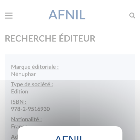
AFNIL
RECHERCHE ÉDITEUR
Marque éditoriale :
Nénuphar
Type de société :
Edition
ISBN :
978-2-9516930
Nationalité :
France
Adresse :