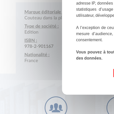
adresse IP, données 
statistiques d’usag
Marque éditoriale :
utilisateur, développe
Couteau dans la plaie
Type de société :
A l’exception de ceu
Edition
mesure d’audience,
consentement.
ISBN :
978-2-901167
Vous pouvez à tout
Nationalité :
des données.
France