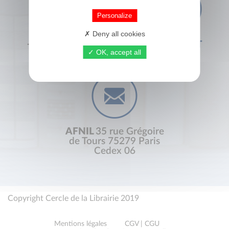
Personalize
Deny all cookies
+33 (0) 1 44 41 29 19
CONTACT
OK, accept all
AFNIL
35 rue Grégoire
de Tours 75279 Paris
Cedex 06
Copyright Cercle de la Librairie 2019
Mentions légales
CGV | CGU