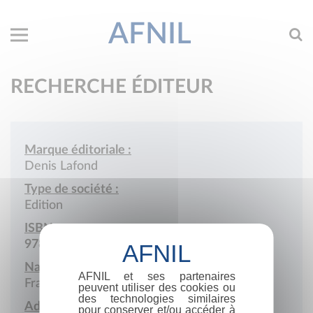
AFNIL
RECHERCHE ÉDITEUR
Marque éditoriale :
Denis Lafond
Type de société :
Edition
ISBN :
978-2-9516887
Nationalité :
AFNIL et ses partenaires
France
peuvent utiliser des cookies ou
des technologies similaires
Adresse :
pour conserver et/ou accéder à