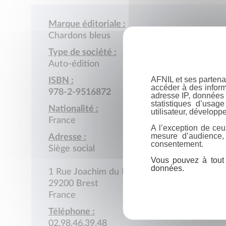
Marque éditoriale :
Chardons bleus
Type de société :
Auto-édition
AFNIL et ses partena
ISBN :
accéder à des inform
978-2-9516872
adresse IP, données 
statistiques d’usag
Nationalité :
utilisateur, développe
France
A l’exception de ceu
mesure d’audience,
Adresse :
consentement.
Siège social
Vous pouvez à tout 
données.
1 Rue Joachim du Bellay
29200 Brest
France
Téléphone :
02.98.46.39.48